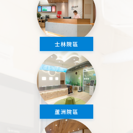
士林院區
蘆洲院區